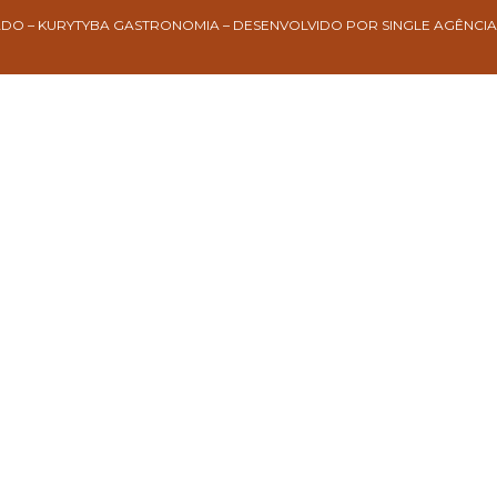
ADO – KURYTYBA GASTRONOMIA – DESENVOLVIDO POR SINGLE AGÊNCIA